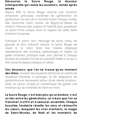
Découvrez le Sucre Rouge, la douceur
intemporelle qui ravive les souvenirs, année après
année.
Depuis 1925, le Sucre Rouge incarne une tradition
artisanale précieuse, transmise de génération en
génération au sein de la famille Simon. Chaque année,
dès l’automne, notre atelier de Bogny-sur-Meuse se
remet à l’œuvre avec passion et fidélité pour perpétuer
ce savoir-faire unique, dans le respect de cette belle
tradition française.
Fabriqué à partir d'un mélange de sucre, d'eau, de
glucose et d’un colorant naturel, le Sucre Rouge est
coulé à la main dans des moules d'époque
représentant des animaux, personnages et objets. Ce
geste artisanal, pratiqué avec soin, permet à chaque
bonbon de prendre forme. Un procédé fidèle à ce qui a
été transmis depuis presque un siècle.
Ces douceurs, que l’on ne trouve qu’au moment
des fêtes
, ravivent des souvenirs d’enfance et créent de
nouveaux moments à partager. En les dégustant, les
générations se retrouvent autour d’une même émotion :
celle du plaisir simple et authentique de goûter une
tradition qui se transmet de main en main.
Le Sucre Rouge, c’est bien plus qu’un bonbon, c’est
un lien entre les générations, un trésor que l’on se
transmet, à offrir et à savourer ensemble. Chaque
bouchée fondante réveille les sens et réchauffe
les cœurs, évoquant les rires d’enfants, la magie
de Saint-Nicolas, de Noël et les moments de