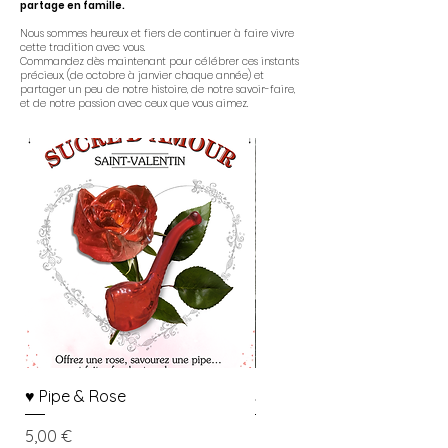
partage en famille.
Nous sommes heureux et fiers de continuer à faire vivre
cette tradition avec vous.
Commandez dès maintenant pour célébrer ces instants
précieux, (de octobre à janvier chaque année)
et
partager un peu de notre histoire, de notre savoir-faire,
et de notre passion avec ceux que vous aimez.
♥️ Pipe & Rose
SACHET DE SUCRE ROUGE
Prix
Prix
5,00 €
5,00 €