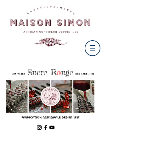
Sucre R
o
uge
VÉRITABLE
DES ARDENNES
Fabrication artisanale
depuis 1925