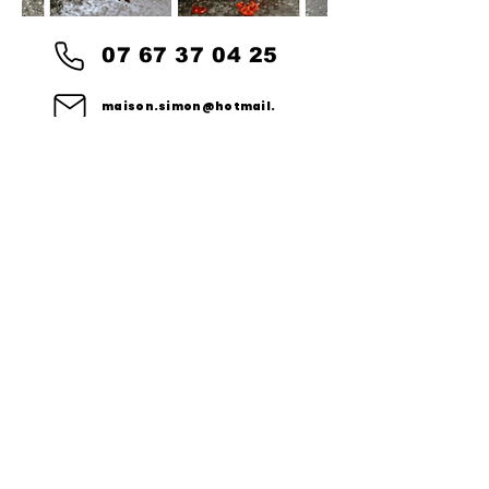
07 67 37 04 25
maison.simon@hotmail.
com
SUIVEZ-NOUS
SUIVEZ-NOUS