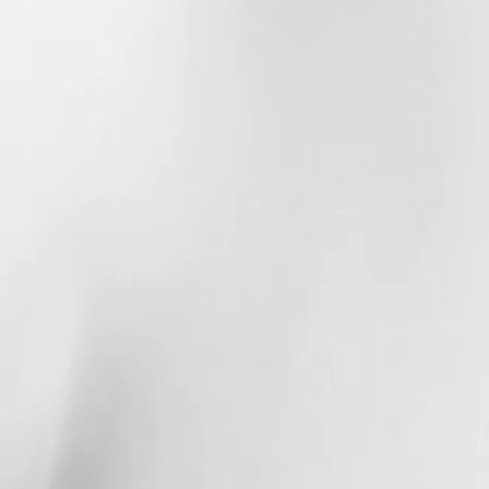
ité.
 le sucre agit comme
l ce qui confère une durée de
ongue. Toutefois, leurs
tiques évoluent, il y a donc une
ation Optimale.
(selon respect des consignes).
ent, c’est un phénomène naturel,
re hygroscopique, il attire
ans l’air.
ce des sucres rouges initialement
ante commence à absorber
mbiant, le sucre se dissout
un aspect mat et opaque.
?
Il évolue, plus doux, sucré et
 recristallisation et la
tructure moléculaire par
ère la sensation en bouche (la
ment le goût perçu.
cun ! Ce phénomène n’affecte