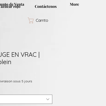
unto de Venta
More
 azúcar rojo
Contáctenos
Carrito
GE EN VRAC |
plein
o
Livraison sous 5 jours
a