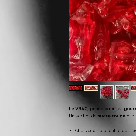
Le VRAC, pensé pour les gour
Un sachet de
sucre rouge
à la
Choisissez la quantité désir