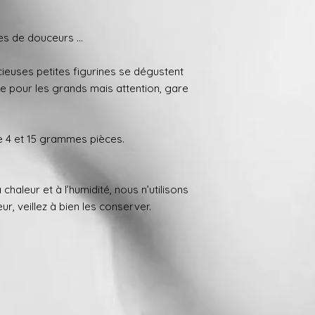
l’absorption d’humid
Il n’y a pas de DLC,
s de douceurs ...
conservateur nature
consommation très l
propriétés organolep
licieuses petites figurines se dégustent
Date Limite d’Utilis
e pour les grands mais attention, gare
DLUO :
6 à 12 MOIS 
Et après ?
Ils chang
le sucre est par natu
e 4 et 15 grammes pièces.
l’humidité présente d
Apparence :
la surfa
cristalline et brill
l’humidité de l’air a
chaleur et à l’humidité, nous n’utilisons
légèrement créant 
r, veillez à bien les conserver.
Qu’en est-il du goût 
fondant.
Cela s’explique par la
modification de la s
l’humidité. Cela alt
texture) mais égale
Y a t’il un danger ?
Au