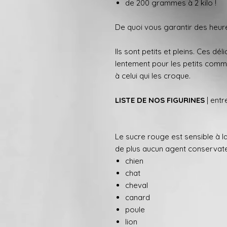
de 200 grammes à 2 kilo !
De quoi vous garantir des heure
Ils sont petits et pleins. Ces dé
lentement pour les petits comm
à celui qui les croque.
LISTE DE NOS FIGURINES
| entr
Le sucre rouge est sensible à la 
de plus aucun agent conservateu
chien
chat
cheval
canard
poule
lion