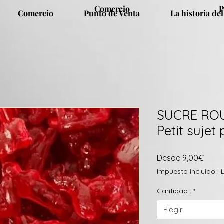
Comercio
P
Comercio
Punto de Venta
La historia del
SUCRE ROU
Petit sujet 
Preci
Desde
9,00€
de
Impuesto incluido
|
ofert
Cantidad :
*
Elegir